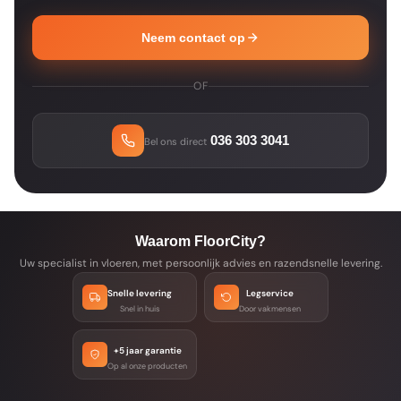
Neem contact op
OF
036 303 3041
Bel ons direct
Waarom FloorCity?
Uw specialist in vloeren, met persoonlijk advies en razendsnelle levering.
Snelle levering
Legservice
Snel in huis
Door vakmensen
+5 jaar garantie
Op al onze producten