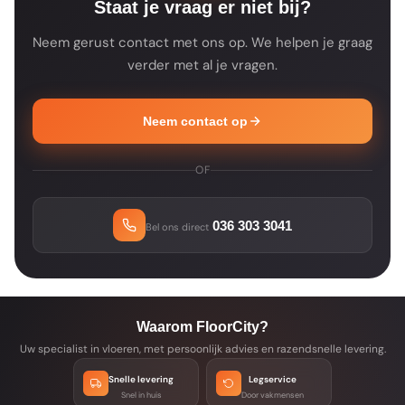
Staat je vraag er niet bij?
Neem gerust contact met ons op. We helpen je graag
verder met al je vragen.
Neem contact op
OF
036 303 3041
Bel ons direct
Waarom FloorCity?
Uw specialist in vloeren, met persoonlijk advies en razendsnelle levering.
Snelle levering
Legservice
Snel in huis
Door vakmensen