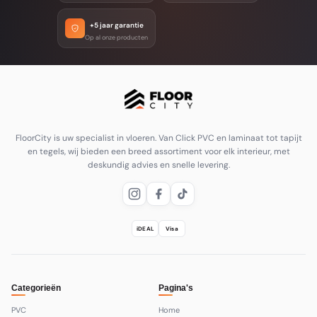
+5 jaar garantie
Op al onze producten
FloorCity is uw specialist in vloeren. Van Click PVC en laminaat tot tapijt
en tegels, wij bieden een breed assortiment voor elk interieur, met
deskundig advies en snelle levering.
iDEAL
Visa
Categorieën
Pagina's
PVC
Home