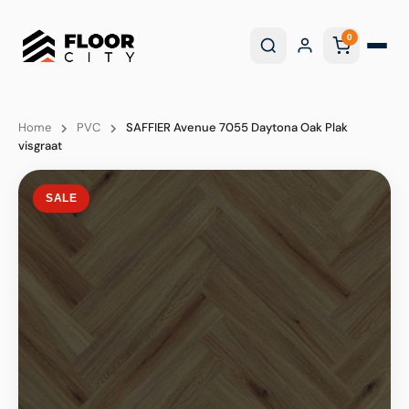
0
Home
PVC
SAFFIER Avenue 7055 Daytona Oak Plak
visgraat
SALE