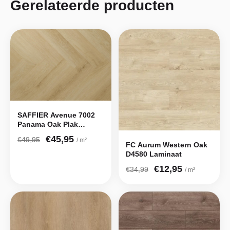
Gerelateerde producten
SAFFIER Avenue 7002
Panama Oak Plak
visgraat
€45,95
€49,95
/ m²
FC Aurum Western Oak
D4580 Laminaat
€12,95
€34,99
/ m²