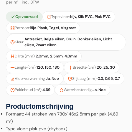
per m² · incl. BTW
Op voorraad
Type vloer:
bijv, Klik PVC, Plak PVC
Patroon:
Bijv, Plank, Tegel, Visgraat
Antreciet, Beige eiken, Bruin, Donker eiken, Licht
Kleur:
eiken, Zwart eiken
Dikte (mm):
2.0mm, 2.5mm, 4.0mm
Lengte (cm):
120, 150, 180
Breedte (cm):
20, 25, 30
Vloerverwarming:
Ja, Nee
Slijtlaag (mm):
0.3, 0.55, 0.7
Pakinhoud (m²):
4.69
Waterbestendig:
Ja, Nee
Productomschrijving
Formaat: 44 stroken van 730x146x2,5mm per pak (4,69
m²)
Type vloer: plak pvc (dryback)