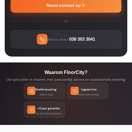
Neem contact op
OF
036 303 3041
Bel ons direct
Waarom FloorCity?
Uw specialist in vloeren, met persoonlijk advies en razendsnelle levering.
Snelle levering
Legservice
Snel in huis
Door vakmensen
+5 jaar garantie
Op al onze producten