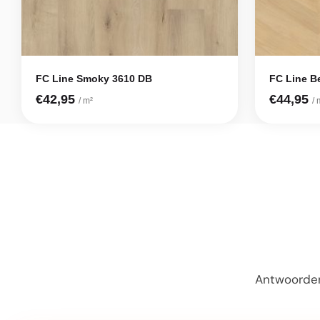
FC Line Smoky 3610 DB
FC Line B
€42,95
€44,95
/ m²
/ 
Antwoorden