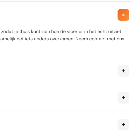
zodat je thuis kunt zien hoe de vloer er in het echt uitziet.
amelijk net iets anders overkomen. Neem contact met ons
 is voor vloerverwarming. De meeste van onze PVC en
iken. Let wel op de maximale oppervlaktetemperatuur die de
ie. De exacte garantieperiode vind je in de
al huishoudelijk gebruik en correcte installatie volgens de