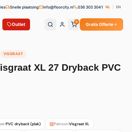
vies
Snelle plaatsing
info@floorcity.nl
036 303 3041
NL
|
EN
0
Outlet
Gratis Offerte
VISGRAAT
isgraat XL 27 Dryback PVC
oer:
PVC dryback (plak)
Patroon:
Visgraat XL