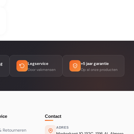
ng
Legservice
+5 jaar garantie
Door vakmensen
Op al onze producten
vice
Contact
ADRES
& Retourneren
Markerkant 10 132C, 1316 AL Almere