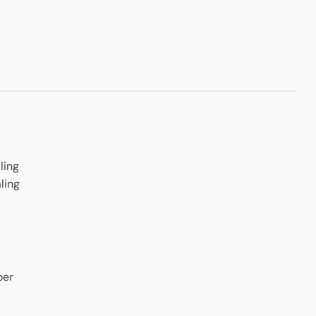
ling
ling
oer