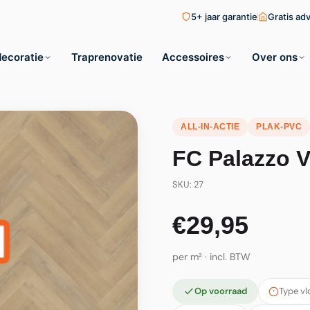
5+ jaar garantie
Gratis ad
ecoratie
Traprenovatie
Accessoires
Over ons
ALL-IN-ACTIE
PLAK-PVC
FC Palazzo V
SKU: 27
€29,95
per m² · incl. BTW
Op voorraad
Type vl