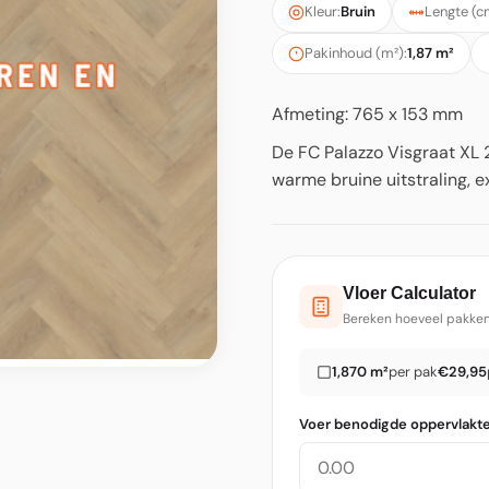
Kleur:
Bruin
Lengte (c
Pakinhoud (m²):
1,87 m²
Afmeting: 765 x 153 mm
De FC Palazzo Visgraat XL 
warme bruine uitstraling, e
Vloer Calculator
Bereken hoeveel pakken
1,870 m²
per pak
€29,95
Voer benodigde oppervlakte 