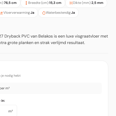
m):
76,5 cm
Breedte (cm):
15,3 cm
Dikte (mm):
2,5 mm
Vloerverwarming:
Ja
Waterbestendig:
Ja
27 Dryback PVC van Belakos is een luxe visgraatvloer met
xtra grote planken en strak verlijmd resultaat.
 je nodig hebt
per m²
in:
m²