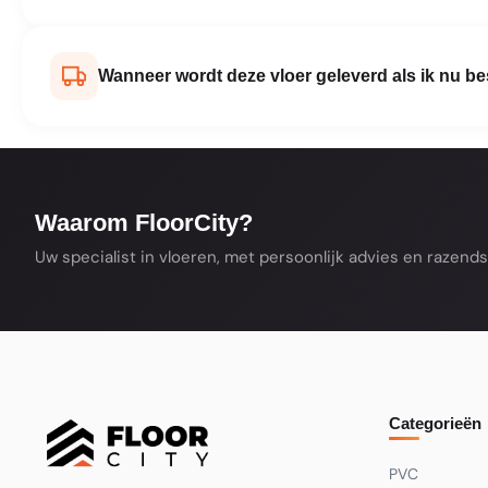
Dat verschilt per product. Waterbestendige vl
wasruimte. Vloeren die niet volledig waterbest
Wanneer wordt deze vloer geleverd als ik nu be
Check de productspecificaties voor de details
De meeste producten uit ons assortiment lever
niet op voorraad is, zie je dat op de productpa
de verwachte leverdatum.
Waarom FloorCity?
Uw specialist in vloeren, met persoonlijk advies en razendsn
Categorieën
PVC