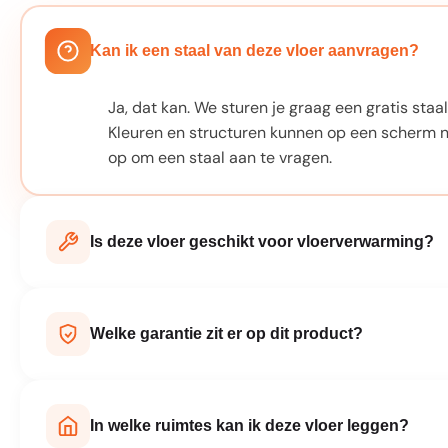
Kan ik een staal van deze vloer aanvragen?
Ja, dat kan. We sturen je graag een gratis staal 
Kleuren en structuren kunnen op een scherm n
op om een staal aan te vragen.
Is deze vloer geschikt voor vloerverwarming?
Bij elk product staat vermeld of het geschikt
laminaatvloeren zijn hier prima voor te gebru
Welke garantie zit er op dit product?
fabrikant adviseert.
Elk product wordt geleverd met fabrieksgarant
productspecificaties op deze pagina. Bij norma
In welke ruimtes kan ik deze vloer leggen?
handleiding is je vloer jarenlang beschermd.