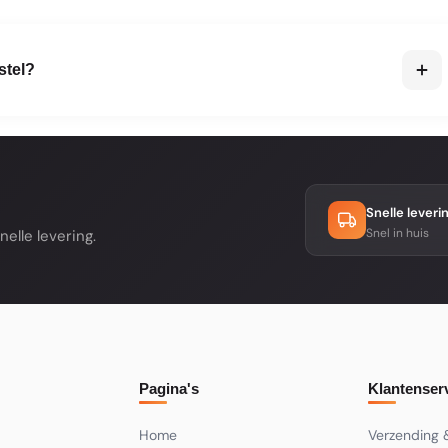
oeren zijn geschikt voor badkamer, keuken en zelfs de
endig zijn, zijn ideaal voor de woonkamer, slaapkamer en hal.
stel?
.
en we binnen 2 tot 5 werkdagen. Als een product tijdelijk
gina. Je ontvangt na je bestelling altijd een bevestiging met
Snelle leveri
Snel in huis
elle levering.
Pagina's
Klantenser
Home
Verzending 