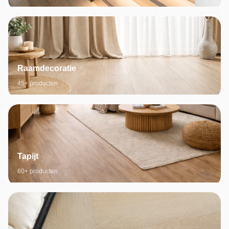
Raamdecoratie
45+ producten
Tapijt
60+ producten