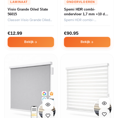
LAMINAAT
ONDERVLOEREN
Visio Grande Oiled Slate
Spemi HDR combi-
56015
ondervloer 1,7 mm +10 dB
laminaat (6,06 m2) Incl.BTW
Classen Visio Grande Oiled
Spemi HDR combi-
Slate 56015 is een...
ondervloer van 1,7 mm met
+10...
€
12.99
€
90.95
Bekijk
Bekijk