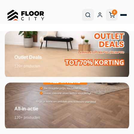
0
Outlet Deals
120+ producten
All-in-actie
120+ producten