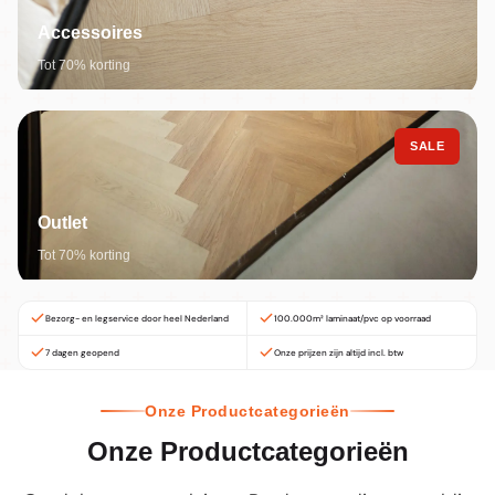
Accessoires
Tot 70% korting
SALE
Outlet
Tot 70% korting
Bezorg- en legservice door heel Nederland
100.000m² laminaat/pvc op voorraad
7 dagen geopend
Onze prijzen zijn altijd incl. btw
Onze Productcategorieën
Onze Productcategorieën