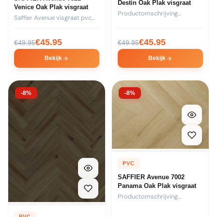
Destin Oak Plak visgraat
Venice Oak Plak visgraat
Productomschrijving
Saffier Avenue visgraat pvc
Formaat: 44 stroken van
vloer – kleur 7321...
730x146x2,5mm per pak...
€
45.95
€
45.95
€
49.95
€
49.95
Bekijk
Bekijk
-8%
-8%
PVC
SAFFIER Avenue 7002
Panama Oak Plak visgraat
Productomschrijving
Formaat: 44 stroken van
730x146x2,5mm per pak...
PVC