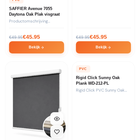
SAFFIER Avenue 7055
Daytona Oak Plak visgraat
Productomschrijving
Formaat: 44 stroken van
730x146x2,5mm per pak...
€
45.95
€
45.95
€
49.95
€
49.95
Bekijk
Bekijk
PVC
Rigid Click Sunny Oak
Plank WD-212-PL
Rigid Click PVC Sunny Oak
Plank met warm...