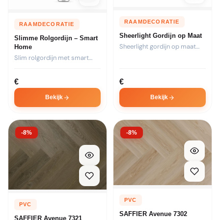
RAAMDECORATIE
RAAMDECORATIE
Sheerlight Gordijn op Maat
Slimme Rolgordijn – Smart
Sheerlight gordijn op maat
Home
met unieke lichtfiltering.
Slim rolgordijn met smart
Combineert...
home integratie. Bedien via...
€
€
Bekijk
Bekijk
-8%
-8%
PVC
PVC
SAFFIER Avenue 7302
SAFFIER Avenue 7321