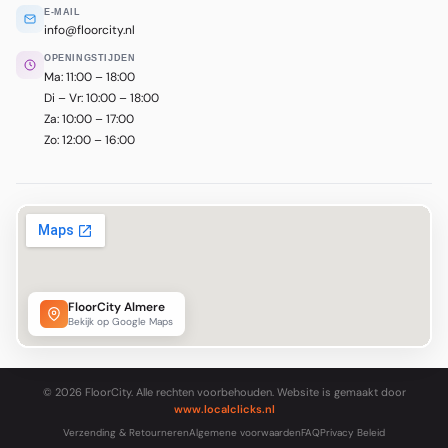
E-MAIL
info@floorcity.nl
OPENINGSTIJDEN
Ma: 11:00 – 18:00
Di – Vr: 10:00 – 18:00
Za: 10:00 – 17:00
Zo: 12:00 – 16:00
FloorCity Almere
Bekijk op Google Maps
© 2026 FloorCity. Alle rechten voorbehouden. Website is gemaakt door
www.localclicks.nl
Verzending & Retourneren
Algemene voorwaarden
FAQ
Privacy Beleid