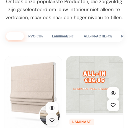
Ontdek onze populairste Producten, die zorgvuldig
zijn geselecteerd om jouw interieur niet alleen te
verfraaien, maar ook naar een hoger niveau te tillen.
Alles
PVC
Laminaat
ALL-IN-ACTIE
Plin
(838)
(141)
(43)
LAMINAAT