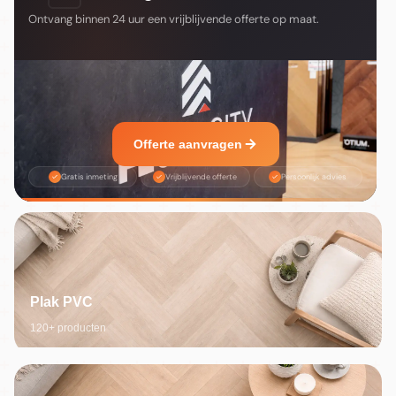
Ontvang binnen 24 uur een vrijblijvende offerte op maat.
Offerte aanvragen
Gratis inmeting
Vrijblijvende offerte
Persoonlijk advies
Plak PVC
120+ producten