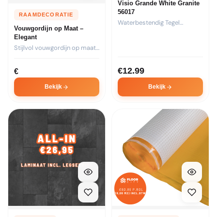
Visio Grande White Granite
56017
RAAMDECORATIE
Waterbestendig Tegel
Vouwgordijn op Maat –
Laminaat Visio Grande White
Elegant
Granite 56017...
Stijlvol vouwgordijn op maat.
Kies stof, transparantie en...
€
12.99
€
Bekijk
Bekijk