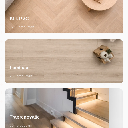
Klik PVC
120+ producten
Laminaat
95+ producten
Traprenovatie
30+ producten