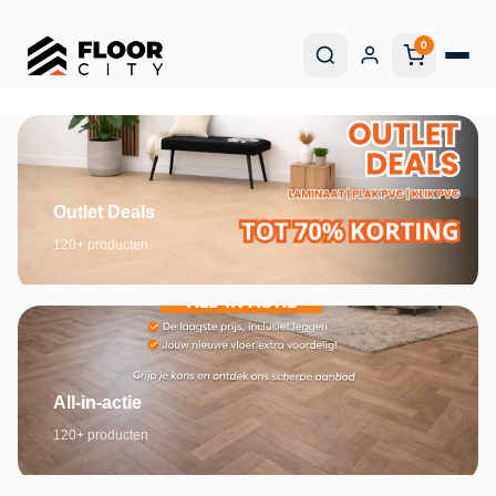
0
Outlet Deals
120+ producten
All-in-actie
120+ producten