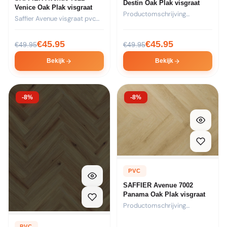
Destin Oak Plak visgraat
Venice Oak Plak visgraat
Productomschrijving
Saffier Avenue visgraat pvc
Formaat: 44 stroken van
vloer – kleur 7321...
730x146x2,5mm per pak...
€
45.95
€
45.95
€
49.95
€
49.95
Bekijk
Bekijk
-8%
-8%
PVC
SAFFIER Avenue 7002
Panama Oak Plak visgraat
Productomschrijving
Formaat: 44 stroken van
730x146x2,5mm per pak...
PVC