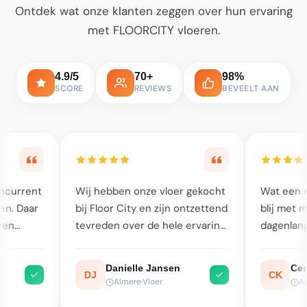
Ontdek wat onze klanten zeggen over hun ervaring
met FLOORCITY vloeren.
4.9/5
70+
98%
SCORE
REVIEWS
BEVEELT AAN
 vloer gekocht
Wat een resultaat, wat ben ik
Ik 
 zijn ontzettend
blij met mijn nieuwe vloer. Geen
gor
 hele ervaring.
dagenlange werkzaamheden,
en 
te moment
alles was in totaal binnen 2
Er 
 winkel heel
dagen geregeld. Een aanrader!
eer
Jansen
Cem Koç
CK
iendelijk
was
I
er
Almere
·
PVC Vloer
rd echt met ons
De 