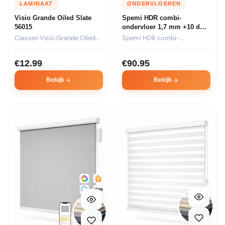
LAMINAAT
ONDERVLOEREN
Visio Grande Oiled Slate
Spemi HDR combi-
56015
ondervloer 1,7 mm +10 dB
laminaat (6,06 m2) Incl.BTW
Classen Visio Grande Oiled
Spemi HDR combi-
Slate 56015 is een...
ondervloer van 1,7 mm met
+10...
€
12.99
€
90.95
Bekijk
Bekijk