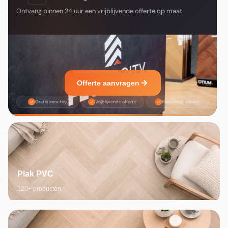
Ontvang binnen 24 uur een vrijblijvende offerte op maat.
Offerte aanvragen
Gratis inmeting
Vrijblijvende offerte
Persoonlijk advies
Plak PVC
120+ producten