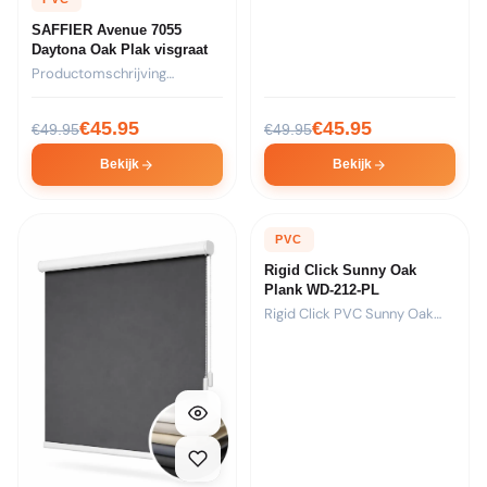
SAFFIER Avenue 7055
Daytona Oak Plak visgraat
Productomschrijving
Formaat: 44 stroken van
730x146x2,5mm per pak...
€
45.95
€
45.95
€
49.95
€
49.95
Bekijk
Bekijk
PVC
Rigid Click Sunny Oak
Plank WD-212-PL
Rigid Click PVC Sunny Oak
Plank met warm...