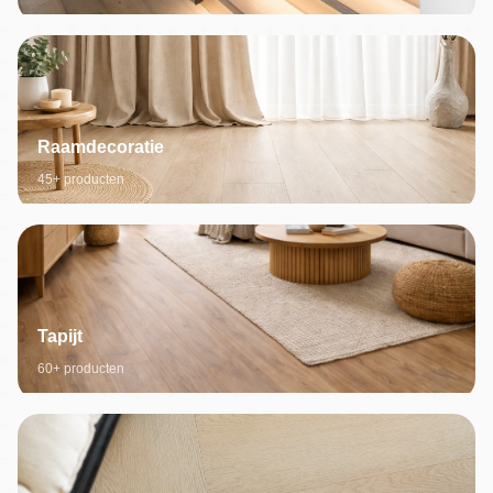
Raamdecoratie
45+ producten
Tapijt
60+ producten