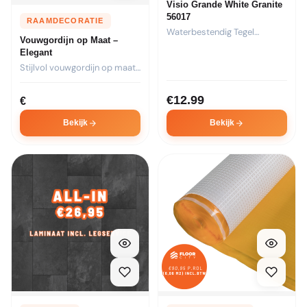
Visio Grande White Granite
56017
RAAMDECORATIE
Waterbestendig Tegel
Vouwgordijn op Maat –
Laminaat Visio Grande White
Elegant
Granite 56017...
Stijlvol vouwgordijn op maat.
Kies stof, transparantie en...
€
12.99
€
Bekijk
Bekijk