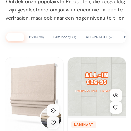
Ontdek onze populairste Producten, die zorgvuldig
zijn geselecteerd om jouw interieur niet alleen te
verfraaien, maar ook naar een hoger niveau te tillen.
Alles
PVC
Laminaat
ALL-IN-ACTIE
Plin
(838)
(141)
(43)
LAMINAAT