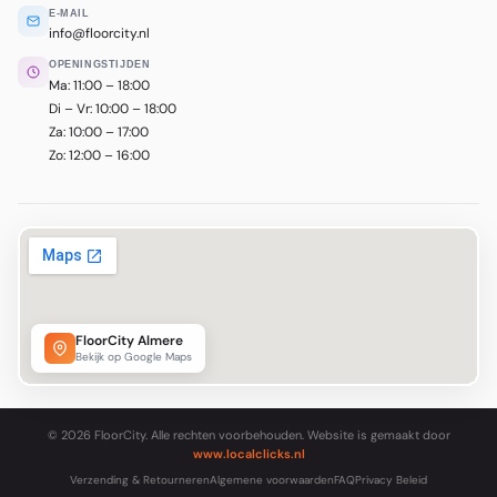
E-MAIL
info@floorcity.nl
OPENINGSTIJDEN
Ma: 11:00 – 18:00
Di – Vr: 10:00 – 18:00
Za: 10:00 – 17:00
Zo: 12:00 – 16:00
FloorCity Almere
Bekijk op Google Maps
© 2026 FloorCity. Alle rechten voorbehouden. Website is gemaakt door
www.localclicks.nl
Verzending & Retourneren
Algemene voorwaarden
FAQ
Privacy Beleid