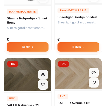
RAAMDECORATIE
RAAMDECORATIE
Sheerlight Gordijn op Maat
Slimme Rolgordijn – Smart
Sheerlight gordijn op maat
Home
met unieke lichtfiltering.
Slim rolgordijn met smart
Combineert...
home integratie. Bedien via...
€
€
Bekijk
Bekijk
-8%
-8%
PVC
PVC
SAFFIER Avenue 7302
SAFFIER Avenue 7321