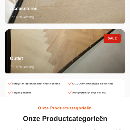
Accessoires
Tot 70% korting
SALE
Outlet
Tot 70% korting
Bezorg- en legservice door heel Nederland
100.000m² laminaat/pvc op voorraad
7 dagen geopend
Onze prijzen zijn altijd incl. btw
Onze Productcategorieën
Onze Productcategorieën