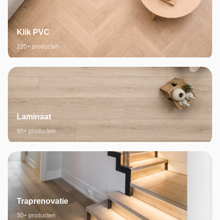
Klik PVC
120+ producten
Laminaat
95+ producten
Traprenovatie
30+ producten