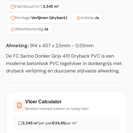
Pakinhoud (m²):
3,345 m²
Montage:
Verlijmen (dryback)
Antislip:
Ja
Waterbestendig:
Ja
Afmeting:
914 x 457 x 2,5mm - 0.55mm
De FC Sarino Donker Grijs 4111 Dryback PVC is een
moderne betonlook PVC tegelvloer in donkergrijs met
dryback verlijming en duurzame slijtvaste afwerking.
Vloer Calculator
Bereken hoeveel pakken je nodig hebt
3,345 m²
per pak
€34,95
per m²