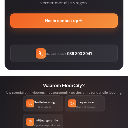
verder met al je vragen.
Neem contact op
OF
036 303 3041
Bel ons direct
Waarom FloorCity?
Uw specialist in vloeren, met persoonlijk advies en razendsnelle levering.
Snelle levering
Legservice
Snel in huis
Door vakmensen
+5 jaar garantie
Op al onze producten