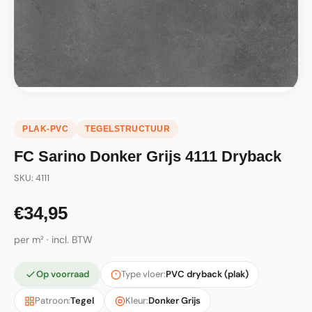
PLAK-PVC
TEGELSTRUCTUUR
FC Sarino Donker Grijs 4111 Dryback
SKU: 4111
€34,95
per m² · incl. BTW
Op voorraad
Type vloer:
PVC dryback (plak)
Patroon:
Tegel
Kleur:
Donker Grijs