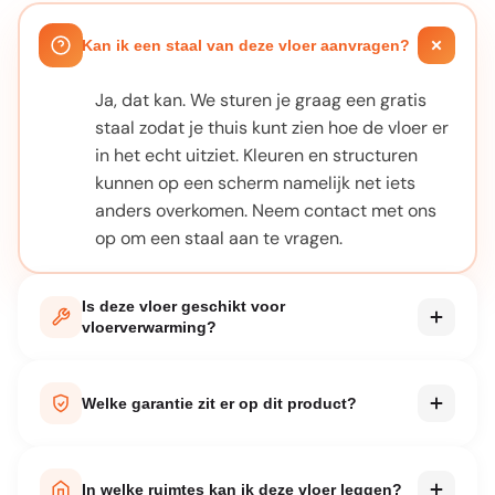
Kan ik een staal van deze vloer aanvragen?
Ja, dat kan. We sturen je graag een gratis
staal zodat je thuis kunt zien hoe de vloer er
in het echt uitziet. Kleuren en structuren
kunnen op een scherm namelijk net iets
anders overkomen. Neem contact met ons
op om een staal aan te vragen.
Is deze vloer geschikt voor
vloerverwarming?
Bij elk product staat vermeld of het geschikt
is voor vloerverwarming. De meeste van
Welke garantie zit er op dit product?
onze PVC en laminaatvloeren zijn hier prima
voor te gebruiken. Let wel op de maximale
Elk product wordt geleverd met
oppervlaktetemperatuur die de fabrikant
fabrieksgarantie. De exacte garantieperiode
In welke ruimtes kan ik deze vloer leggen?