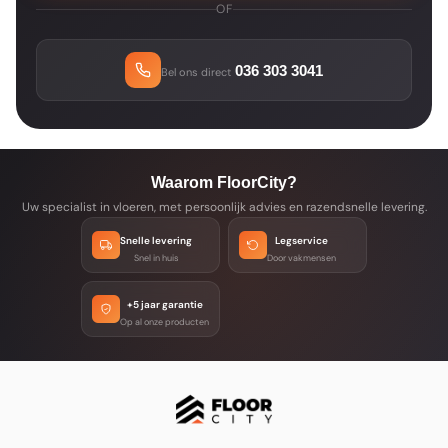
OF
036 303 3041
Bel ons direct
Waarom FloorCity?
Uw specialist in vloeren, met persoonlijk advies en razendsnelle levering.
Snelle levering
Legservice
Snel in huis
Door vakmensen
+5 jaar garantie
Op al onze producten