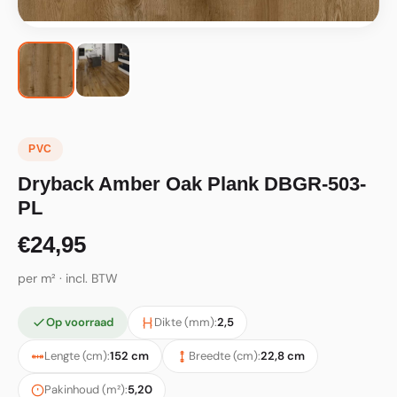
PVC
Dryback Amber Oak Plank DBGR-503-
PL
€24,95
per m² · incl. BTW
Op voorraad
Dikte (mm):
2,5
Lengte (cm):
152 cm
Breedte (cm):
22,8 cm
Pakinhoud (m²):
5,20