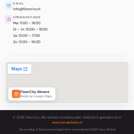
E-MAIL
info@floorcity.nl
OPENINGSTIJDEN
Ma: 11:00 – 18:00
Di – Vr: 10:00 – 18:00
Za: 10:00 – 17:00
Zo: 12:00 – 16:00
FloorCity Almere
Bekijk op Google Maps
© 2026 FloorCity. Alle rechten voorbehouden. Website is gemaakt door
www.localclicks.nl
Verzending & Retourneren
Algemene voorwaarden
FAQ
Privacy Beleid