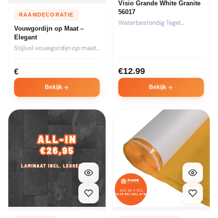
Visio Grande White Granite
56017
RAAMDECORATIE
Waterbestendig Tegel
Vouwgordijn op Maat –
Laminaat Visio Grande White
Elegant
Granite 56017...
Stijlvol vouwgordijn op maat.
Kies stof, transparantie en...
€
12.99
€
Bekijk
Bekijk