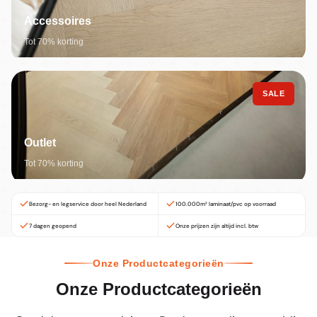
Accessoires
Tot 70% korting
SALE
Outlet
Tot 70% korting
Bezorg- en legservice door heel Nederland
100.000m² laminaat/pvc op voorraad
7 dagen geopend
Onze prijzen zijn altijd incl. btw
Onze Productcategorieën
Onze Productcategorieën