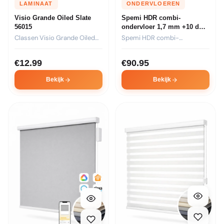
LAMINAAT
ONDERVLOEREN
Visio Grande Oiled Slate
Spemi HDR combi-
56015
ondervloer 1,7 mm +10 dB
laminaat (6,06 m2) Incl.BTW
Classen Visio Grande Oiled
Spemi HDR combi-
Slate 56015 is een...
ondervloer van 1,7 mm met
+10...
€
12.99
€
90.95
Bekijk
Bekijk