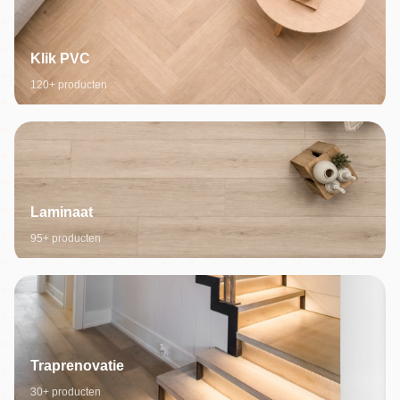
Klik PVC
120+ producten
Laminaat
95+ producten
Traprenovatie
30+ producten