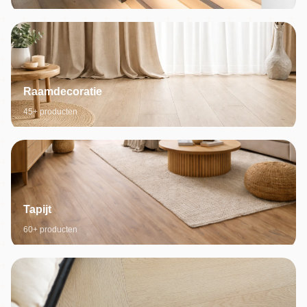
Raamdecoratie
45+ producten
Tapijt
60+ producten