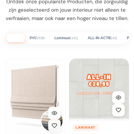
Ontdek onze populairste Producten, die zorgvuldig
zijn geselecteerd om jouw interieur niet alleen te
verfraaien, maar ook naar een hoger niveau te tillen.
Alles
PVC
Laminaat
ALL-IN-ACTIE
Plin
(838)
(141)
(43)
LAMINAAT