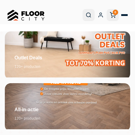
0
Outlet Deals
120+ producten
All-in-actie
120+ producten