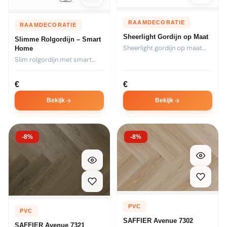
RAAMDECORATIE
RAAMDECORATIE
Sheerlight Gordijn op Maat
Slimme Rolgordijn – Smart
Sheerlight gordijn op maat
Home
met unieke lichtfiltering.
Slim rolgordijn met smart
Combineert...
home integratie. Bedien via...
€
€
Bekijk
Bekijk
-8%
-8%
PVC
PVC
SAFFIER Avenue 7302
SAFFIER Avenue 7321