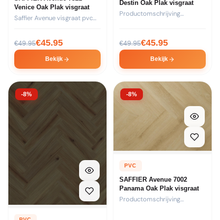
Destin Oak Plak visgraat
Venice Oak Plak visgraat
Productomschrijving
Saffier Avenue visgraat pvc
Formaat: 44 stroken van
vloer – kleur 7321...
730x146x2,5mm per pak...
€
45.95
€
45.95
€
49.95
€
49.95
Bekijk
Bekijk
-8%
-8%
PVC
SAFFIER Avenue 7002
Panama Oak Plak visgraat
Productomschrijving
Formaat: 44 stroken van
730x146x2,5mm per pak...
PVC