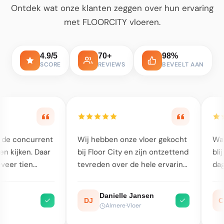
Ontdek wat onze klanten zeggen over hun ervaring
met FLOORCITY vloeren.
4.9/5
70+
98%
SCORE
REVIEWS
BEVEELT AAN
ben onze vloer gekocht
Wat een resultaat, wat ben ik
r City en zijn ontzettend
blij met mijn nieuwe vloer. Geen
 over de hele ervaring.
dagenlange werkzaamheden,
et eerste moment
alles was in totaal binnen 2
we in de winkel heel
dagen geregeld. Een aanrader!
anielle Jansen
Cem Koç
CK
ijk en vriendelijk
Almere
·
Vloer
Almere
·
PVC Vloer
n. Er werd echt met ons