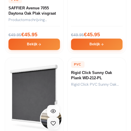
SAFFIER Avenue 7055
Daytona Oak Plak visgraat
Productomschrijving
Formaat: 44 stroken van
730x146x2,5mm per pak...
€
45.95
€
45.95
€
49.95
€
49.95
Bekijk
Bekijk
PVC
Rigid Click Sunny Oak
Plank WD-212-PL
Rigid Click PVC Sunny Oak
Plank met warm...