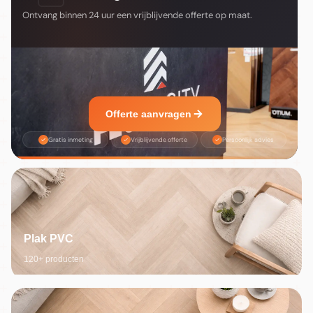
Ontvang binnen 24 uur een vrijblijvende offerte op maat.
Offerte aanvragen
Gratis inmeting
Vrijblijvende offerte
Persoonlijk advies
Plak PVC
120+ producten