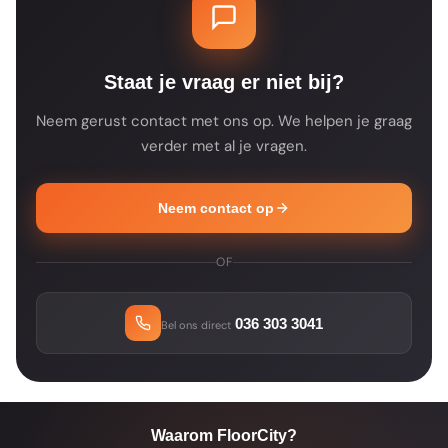
je dat op de productpagina. Je ontvangt na
je bestelling altijd een bevestiging met de
verwachte leverdatum.
Staat je vraag er niet bij?
Neem gerust contact met ons op. We helpen je graag
verder met al je vragen.
Neem contact op
OF
036 303 3041
Bel ons direct
Waarom FloorCity?