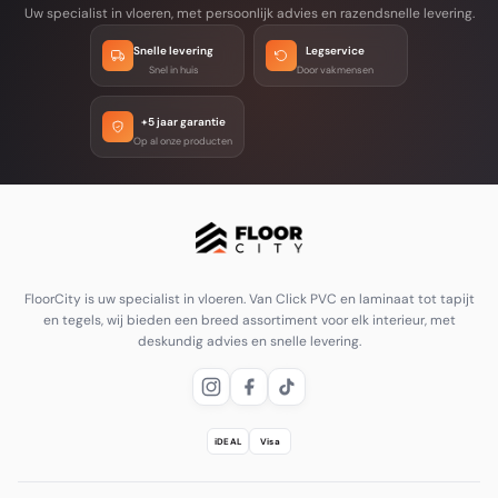
Uw specialist in vloeren, met persoonlijk advies en razendsnelle levering.
Snelle levering
Legservice
Snel in huis
Door vakmensen
+5 jaar garantie
Op al onze producten
FloorCity is uw specialist in vloeren. Van Click PVC en laminaat tot tapijt
en tegels, wij bieden een breed assortiment voor elk interieur, met
deskundig advies en snelle levering.
iDEAL
Visa