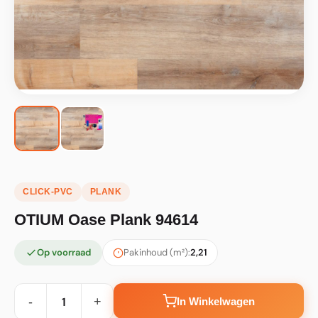
CLICK-PVC
PLANK
OTIUM Oase Plank 94614
Op voorraad
Pakinhoud (m²):
2,21
-
+
In Winkelwagen