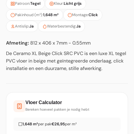
Patroon:
Tegel
Kleur:
Licht grijs
Pakinhoud (m²):
1,648 m²
Montage:
Click
Antislip:
Ja
Waterbestendig:
Ja
Afmeting:
812 x 406 x 7mm - 0.55mm
De Ceramo XL Beige Click SRC PVC is een luxe XL tegel
PVC vloer in beige met geïntegreerde onderlaag, click
installatie en een duurzame, stille afwerking.
Vloer Calculator
Bereken hoeveel pakken je nodig hebt
1,648 m²
per pak
€26,95
per m²