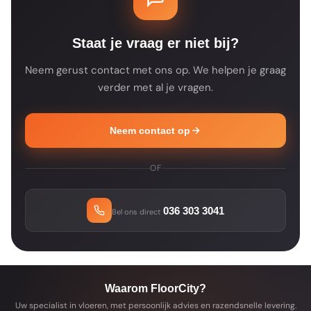
je bestelling altijd een bevestiging met de
verwachte leverdatum.
Staat je vraag er niet bij?
Neem gerust contact met ons op. We helpen je graag
verder met al je vragen.
Neem contact op
OF
036 303 3041
Bel ons direct
Waarom FloorCity?
Uw specialist in vloeren, met persoonlijk advies en razendsnelle levering.