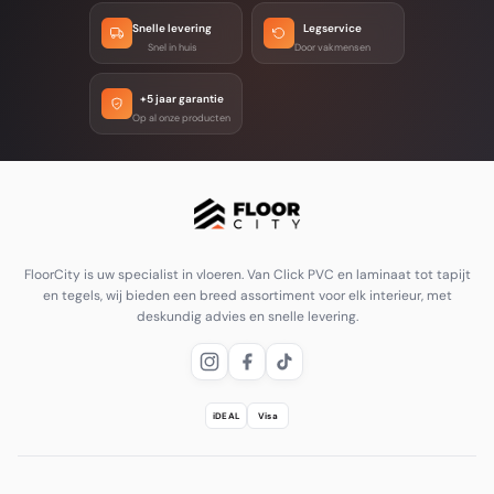
Snelle levering
Legservice
Snel in huis
Door vakmensen
+5 jaar garantie
Op al onze producten
FloorCity is uw specialist in vloeren. Van Click PVC en laminaat tot tapijt
en tegels, wij bieden een breed assortiment voor elk interieur, met
deskundig advies en snelle levering.
iDEAL
Visa