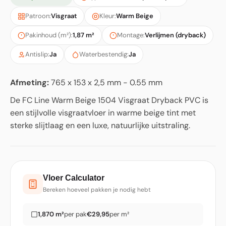
Patroon:
Visgraat
Kleur:
Warm Beige
Pakinhoud (m²):
1,87 m²
Montage:
Verlijmen (dryback)
Antislip:
Ja
Waterbestendig:
Ja
Afmeting:
765 x 153 x 2,5 mm - 0.55 mm
De FC Line Warm Beige 1504 Visgraat Dryback PVC is
een stijlvolle visgraatvloer in warme beige tint met
sterke slijtlaag en een luxe, natuurlijke uitstraling.
Vloer Calculator
Bereken hoeveel pakken je nodig hebt
1,870 m²
per pak
€29,95
per m²