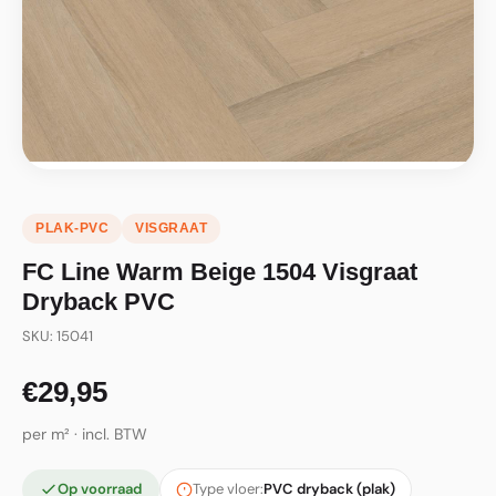
PLAK-PVC
VISGRAAT
FC Line Warm Beige 1504 Visgraat
Dryback PVC
SKU: 15041
€29,95
per m² · incl. BTW
Op voorraad
Type vloer:
PVC dryback (plak)