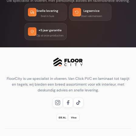
Uw specialist in vloeren, met persoonlijk advies en razendsnelle levering.
Snelle levering
Legservice
Snel in huis
Door vakmensen
+5 jaar garantie
Op al onze producten
FloorCity is uw specialist in vloeren. Van Click PVC en laminaat tot tapijt
en tegels, wij bieden een breed assortiment voor elk interieur, met
deskundig advies en snelle levering.
iDEAL
Visa