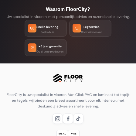
Waarom FloorCity?
Uw specialist in vloeren, met persoonlijk advies en razendsnelle levering.
Snelle levering
Legservice
Snel in huis
Door vakmensen
+5 jaar garantie
Op al onze producten
FloorCity is uw specialist in vloeren. Van Click PVC en laminaat tot tapijt
en tegels, wij bieden een breed assortiment voor elk interieur, met
deskundig advies en snelle levering.
iDEAL
Visa