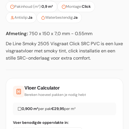
Pakinhoud (m²):
0,9 m²
Montage:
Click
Antislip:
Ja
Waterbestendig:
Ja
Afmeting:
750 x 150 x 7,0 mm - 0.55mm
De Line Smoky 2505 Visgraat Click SRC PVC is een luxe
visgraatvloer met smoky tint, click installatie en een
stille SRC-onderlaag voor extra comfort.
Vloer Calculator
Bereken hoeveel pakken je nodig hebt
0,900 m²
per pak
€29,95
per m²
Voer benodigde oppervlakte in: