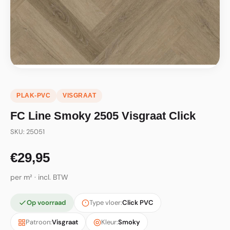
PLAK-PVC
VISGRAAT
FC Line Smoky 2505 Visgraat Click
SKU: 25051
€29,95
per m² · incl. BTW
Op voorraad
Type vloer:
Click PVC
Patroon:
Visgraat
Kleur:
Smoky