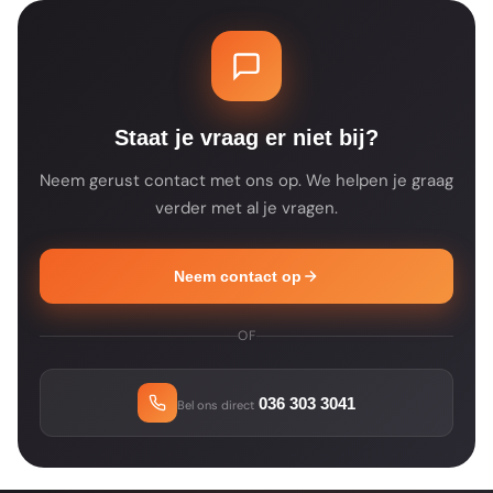
productspecificaties voor de details.
een product tijdelijk niet op voorraad is, zie
je dat op de productpagina. Je ontvangt na
je bestelling altijd een bevestiging met de
verwachte leverdatum.
Staat je vraag er niet bij?
Neem gerust contact met ons op. We helpen je graag
verder met al je vragen.
Neem contact op
OF
036 303 3041
Bel ons direct