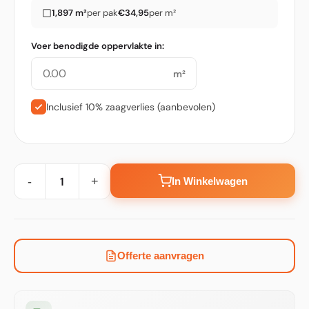
1,897 m²
per pak
€34,95
per m²
Voer benodigde oppervlakte in:
m²
Inclusief 10% zaagverlies (aanbevolen)
-
+
In Winkelwagen
Offerte aanvragen