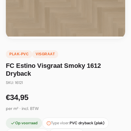
PLAK-PVC
VISGRAAT
FC Estino Visgraat Smoky 1612
Dryback
SKU: 16121
€34,95
per m² · incl. BTW
Op voorraad
Type vloer:
PVC dryback (plak)