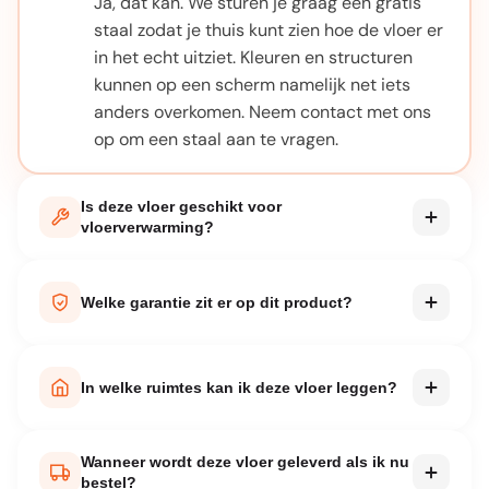
Ja, dat kan. We sturen je graag een gratis
staal zodat je thuis kunt zien hoe de vloer er
in het echt uitziet. Kleuren en structuren
kunnen op een scherm namelijk net iets
anders overkomen. Neem contact met ons
op om een staal aan te vragen.
Is deze vloer geschikt voor
vloerverwarming?
Bij elk product staat vermeld of het geschikt
is voor vloerverwarming. De meeste van
Welke garantie zit er op dit product?
onze PVC en laminaatvloeren zijn hier prima
voor te gebruiken. Let wel op de maximale
Elk product wordt geleverd met
oppervlaktetemperatuur die de fabrikant
fabrieksgarantie. De exacte garantieperiode
In welke ruimtes kan ik deze vloer leggen?
adviseert.
vind je in de productspecificaties op deze
pagina. Bij normaal huishoudelijk gebruik en
Dat verschilt per product. Waterbestendige
Wanneer wordt deze vloer geleverd als ik nu
correcte installatie volgens de handleiding
vloeren zijn geschikt voor badkamer, keuken
bestel?