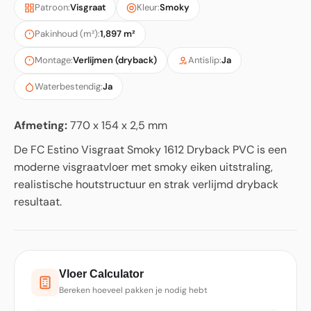
Patroon:
Visgraat
Kleur:
Smoky
Pakinhoud (m²):
1,897 m²
Montage:
Verlijmen (dryback)
Antislip:
Ja
Waterbestendig:
Ja
Afmeting:
770 x 154 x 2,5 mm
De FC Estino Visgraat Smoky 1612 Dryback PVC is een
moderne visgraatvloer met smoky eiken uitstraling,
realistische houtstructuur en strak verlijmd dryback
resultaat.
Vloer Calculator
Bereken hoeveel pakken je nodig hebt