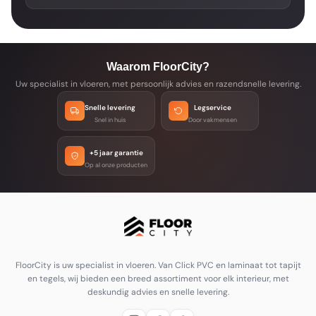
Waarom FloorCity?
Uw specialist in vloeren, met persoonlijk advies en razendsnelle levering.
Snelle levering
Legservice
Snel in huis
Door vakmensen
+5 jaar garantie
Op al onze producten
FloorCity is uw specialist in vloeren. Van Click PVC en laminaat tot tapijt
en tegels, wij bieden een breed assortiment voor elk interieur, met
deskundig advies en snelle levering.