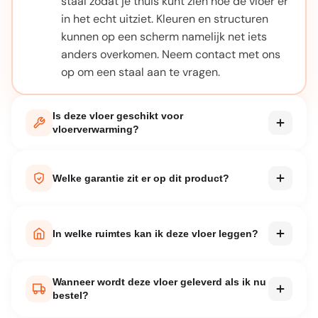
staal zodat je thuis kunt zien hoe de vloer er
in het echt uitziet. Kleuren en structuren
kunnen op een scherm namelijk net iets
anders overkomen. Neem contact met ons
op om een staal aan te vragen.
Is deze vloer geschikt voor
vloerverwarming?
Bij elk product staat vermeld of het geschikt
is voor vloerverwarming. De meeste van
Welke garantie zit er op dit product?
onze PVC en laminaatvloeren zijn hier prima
voor te gebruiken. Let wel op de maximale
Elk product wordt geleverd met
oppervlaktetemperatuur die de fabrikant
fabrieksgarantie. De exacte garantieperiode
In welke ruimtes kan ik deze vloer leggen?
adviseert.
vind je in de productspecificaties op deze
pagina. Bij normaal huishoudelijk gebruik en
Dat verschilt per product. Waterbestendige
Wanneer wordt deze vloer geleverd als ik nu
correcte installatie volgens de handleiding
vloeren zijn geschikt voor badkamer, keuken
bestel?
is je vloer jarenlang beschermd.
en zelfs de wasruimte. Vloeren die niet