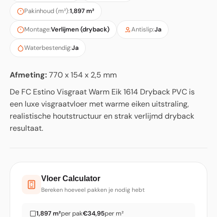
Pakinhoud (m²):
1,897 m²
Montage:
Verlijmen (dryback)
Antislip:
Ja
Waterbestendig:
Ja
Afmeting:
770 x 154 x 2,5 mm
De FC Estino Visgraat Warm Eik 1614 Dryback PVC is
een luxe visgraatvloer met warme eiken uitstraling,
realistische houtstructuur en strak verlijmd dryback
resultaat.
Vloer Calculator
Bereken hoeveel pakken je nodig hebt
1,897 m²
per pak
€34,95
per m²