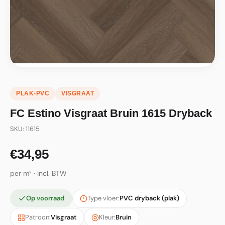
PLAK-PVC
VISGRAAT
FC Estino Visgraat Bruin 1615 Dryback
SKU: 11615
€34,95
per m² · incl. BTW
Op voorraad
Type vloer:
PVC dryback (plak)
Patroon:
Visgraat
Kleur:
Bruin