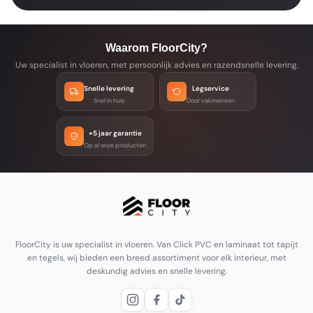
Waarom FloorCity?
Uw specialist in vloeren, met persoonlijk advies en razendsnelle levering.
Snelle levering
Legservice
Snel in huis
Door vakmensen
+5 jaar garantie
Op al onze producten
FloorCity is uw specialist in vloeren. Van Click PVC en laminaat tot tapijt
en tegels, wij bieden een breed assortiment voor elk interieur, met
deskundig advies en snelle levering.