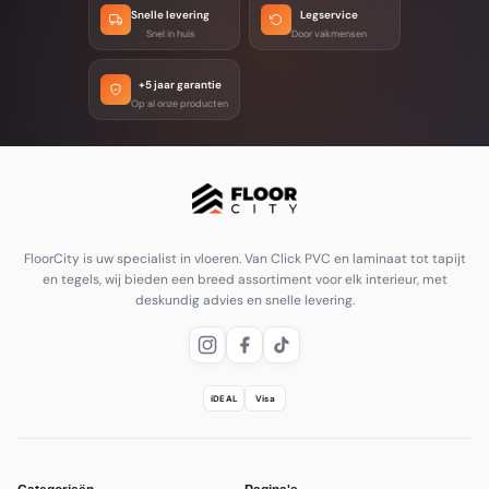
Snelle levering
Legservice
Snel in huis
Door vakmensen
+5 jaar garantie
Op al onze producten
FloorCity is uw specialist in vloeren. Van Click PVC en laminaat tot tapijt
en tegels, wij bieden een breed assortiment voor elk interieur, met
deskundig advies en snelle levering.
iDEAL
Visa