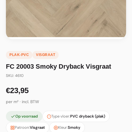
PLAK-PVC
VISGRAAT
FC 20003 Smoky Dryback Visgraat
SKU: 4610
€23,95
per m² · incl. BTW
Op voorraad
Type vloer:
PVC dryback (plak)
Patroon:
Visgraat
Kleur:
Smoky