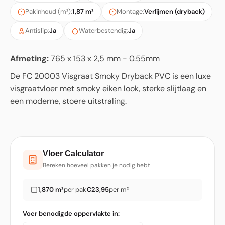
Pakinhoud (m²):
1,87 m²
Montage:
Verlijmen (dryback)
Antislip:
Ja
Waterbestendig:
Ja
Afmeting:
765 x 153 x 2,5 mm - 0.55mm
De FC 20003 Visgraat Smoky Dryback PVC is een luxe
visgraatvloer met smoky eiken look, sterke slijtlaag en
een moderne, stoere uitstraling.
Vloer Calculator
Bereken hoeveel pakken je nodig hebt
1,870 m²
per pak
€23,95
per m²
Voer benodigde oppervlakte in: