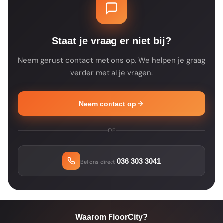
je dat op de productpagina. Je ontvangt na
je bestelling altijd een bevestiging met de
verwachte leverdatum.
Staat je vraag er niet bij?
Neem gerust contact met ons op. We helpen je graag
verder met al je vragen.
Neem contact op
OF
036 303 3041
Bel ons direct
Waarom FloorCity?