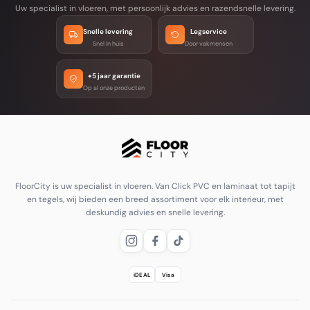
Uw specialist in vloeren, met persoonlijk advies en razendsnelle levering.
Snelle levering
Legservice
Snel in huis
Door vakmensen
+5 jaar garantie
Op al onze producten
FloorCity is uw specialist in vloeren. Van Click PVC en laminaat tot tapijt
en tegels, wij bieden een breed assortiment voor elk interieur, met
deskundig advies en snelle levering.
iDEAL
Visa