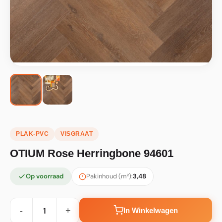
PLAK-PVC
VISGRAAT
OTIUM Rose Herringbone 94601
Op voorraad
Pakinhoud (m²):
3,48
-
+
In Winkelwagen