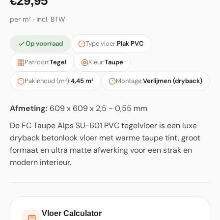
€29,95
per m² · incl. BTW
Op voorraad
Type vloer:
Plak PVC
Patroon:
Tegel
Kleur:
Taupe
Pakinhoud (m²):
4,45 m²
Montage:
Verlijmen (dryback)
Afmeting:
609 x 609 x 2,5 - 0,55 mm
De FC Taupe Alps SU-601 PVC tegelvloer is een luxe
dryback betonlook vloer met warme taupe tint, groot
formaat en ultra matte afwerking voor een strak en
modern interieur.
Vloer Calculator