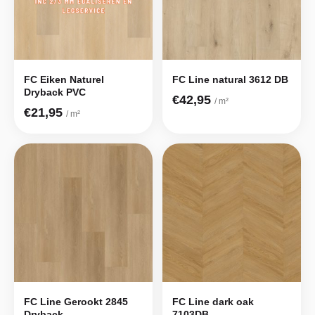
FC Eiken Naturel
FC Line natural 3612 DB
Dryback PVC
€42,95
/ m²
€21,95
/ m²
FC Line Gerookt 2845
FC Line dark oak
Dryback
7103DB