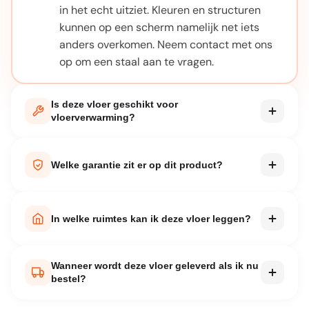
in het echt uitziet. Kleuren en structuren
kunnen op een scherm namelijk net iets
anders overkomen. Neem contact met ons
op om een staal aan te vragen.
Is deze vloer geschikt voor
vloerverwarming?
Bij elk product staat vermeld of het geschikt
is voor vloerverwarming. De meeste van
Welke garantie zit er op dit product?
onze PVC en laminaatvloeren zijn hier prima
voor te gebruiken. Let wel op de maximale
Elk product wordt geleverd met
oppervlaktetemperatuur die de fabrikant
fabrieksgarantie. De exacte garantieperiode
In welke ruimtes kan ik deze vloer leggen?
adviseert.
vind je in de productspecificaties op deze
pagina. Bij normaal huishoudelijk gebruik en
Dat verschilt per product. Waterbestendige
Wanneer wordt deze vloer geleverd als ik nu
correcte installatie volgens de handleiding
vloeren zijn geschikt voor badkamer, keuken
bestel?
is je vloer jarenlang beschermd.
en zelfs de wasruimte. Vloeren die niet
volledig waterbestendig zijn, zijn ideaal voor
De meeste producten uit ons assortiment