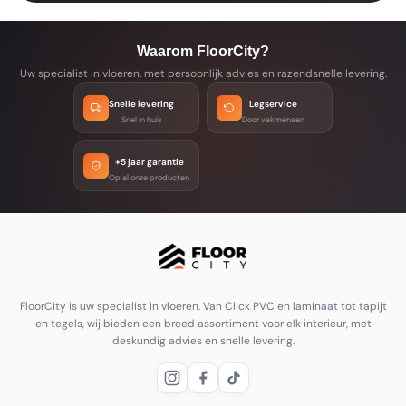
Waarom FloorCity?
Uw specialist in vloeren, met persoonlijk advies en razendsnelle levering.
Snelle levering
Legservice
Snel in huis
Door vakmensen
+5 jaar garantie
Op al onze producten
FloorCity is uw specialist in vloeren. Van Click PVC en laminaat tot tapijt
en tegels, wij bieden een breed assortiment voor elk interieur, met
deskundig advies en snelle levering.