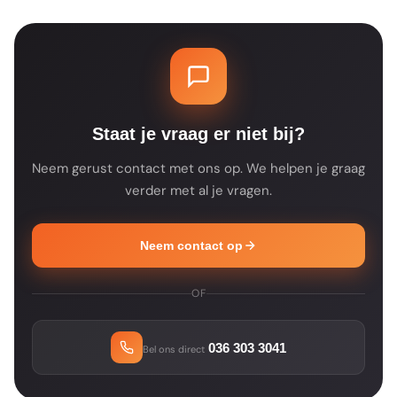
de woonkamer, slaapkamer en hal. Check de
leveren we binnen 2 tot 5 werkdagen. Als
productspecificaties voor de details.
een product tijdelijk niet op voorraad is, zie
je dat op de productpagina. Je ontvangt na
je bestelling altijd een bevestiging met de
verwachte leverdatum.
Staat je vraag er niet bij?
Neem gerust contact met ons op. We helpen je graag
verder met al je vragen.
Neem contact op
OF
036 303 3041
Bel ons direct