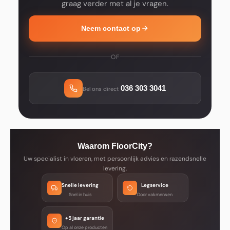
graag verder met al je vragen.
Neem contact op
OF
036 303 3041
Bel ons direct
Waarom FloorCity?
Uw specialist in vloeren, met persoonlijk advies en razendsnelle
levering.
Snelle levering
Legservice
Snel in huis
Door vakmensen
+5 jaar garantie
Op al onze producten