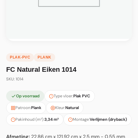
PLAK-PVC
PLANK
FC Natural Eiken 1014
SKU: 1014
Op voorraad
Type vloer:
Plak PVC
Patroon:
Plank
Kleur:
Natural
Pakinhoud (m²):
3,34 m²
Montage:
Verlijmen (dryback)
Afmeting:
22,86 cm x 121,92 cm x 2,5 mm - 0,55 mm