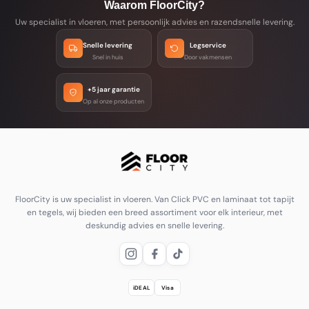
Waarom FloorCity?
Uw specialist in vloeren, met persoonlijk advies en razendsnelle levering.
Snelle levering
Legservice
Snel in huis
Door vakmensen
+5 jaar garantie
Op al onze producten
FloorCity is uw specialist in vloeren. Van Click PVC en laminaat tot tapijt
en tegels, wij bieden een breed assortiment voor elk interieur, met
deskundig advies en snelle levering.
iDEAL
Visa