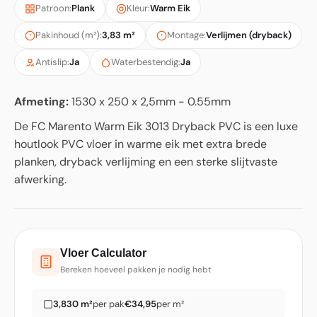
Patroon:
Plank
Kleur:
Warm Eik
Pakinhoud (m²):
3,83 m²
Montage:
Verlijmen (dryback)
Antislip:
Ja
Waterbestendig:
Ja
Afmeting:
1530 x 250 x 2,5mm - 0.55mm
De FC Marento Warm Eik 3013 Dryback PVC is een luxe
houtlook PVC vloer in warme eik met extra brede
planken, dryback verlijming en een sterke slijtvaste
afwerking.
Vloer Calculator
Bereken hoeveel pakken je nodig hebt
3,830 m²
per pak
€34,95
per m²