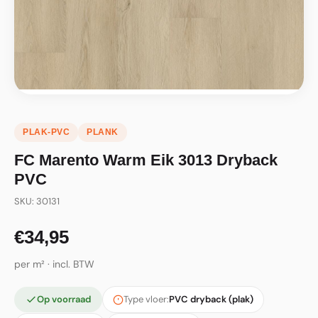
PLAK-PVC
PLANK
FC Marento Warm Eik 3013 Dryback
PVC
SKU: 30131
€34,95
per m² · incl. BTW
Op voorraad
Type vloer:
PVC dryback (plak)