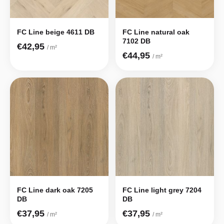
FC Line beige 4611 DB
FC Line natural oak
7102 DB
€42,95
/ m²
€44,95
/ m²
FC Line dark oak 7205
FC Line light grey 7204
DB
DB
€37,95
€37,95
/ m²
/ m²