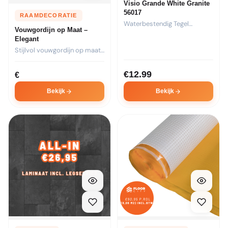
Visio Grande White Granite
56017
RAAMDECORATIE
Waterbestendig Tegel
Vouwgordijn op Maat –
Laminaat Visio Grande White
Elegant
Granite 56017...
Stijlvol vouwgordijn op maat.
Kies stof, transparantie en...
€
12.99
€
Bekijk
Bekijk