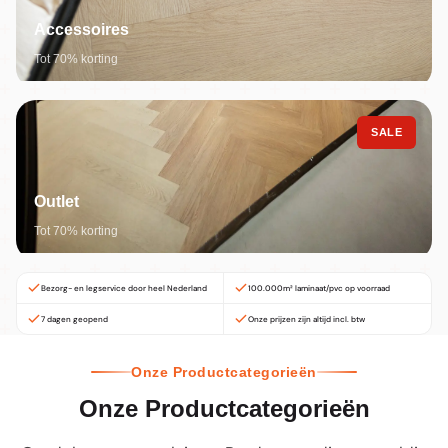
Accessoires
Tot 70% korting
SALE
Outlet
Tot 70% korting
Bezorg- en legservice door heel Nederland
100.000m² laminaat/pvc op voorraad
7 dagen geopend
Onze prijzen zijn altijd incl. btw
Onze Productcategorieën
Onze Productcategorieën