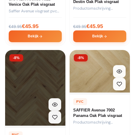
Destin Oak Plak visgraat
Venice Oak Plak visgraat
Productomschrijving
Saffier Avenue visgraat pvc
Formaat: 44 stroken van
vloer – kleur 7321...
730x146x2,5mm per pak...
€
45.95
€
45.95
€
49.95
€
49.95
Bekijk
Bekijk
-8%
-8%
PVC
SAFFIER Avenue 7002
Panama Oak Plak visgraat
Productomschrijving
Formaat: 44 stroken van
730x146x2,5mm per pak...
PVC