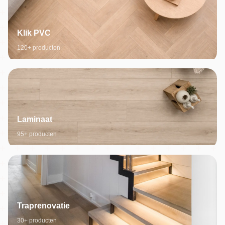
Klik PVC
120+ producten
Laminaat
95+ producten
Traprenovatie
30+ producten