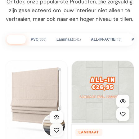
Ontdek onze populairste Producten, die zorgvuldig
zijn geselecteerd om jouw interieur niet alleen te
verfraaien, maar ook naar een hoger niveau te tillen.
Alles
PVC
Laminaat
ALL-IN-ACTIE
Plin
(838)
(141)
(43)
LAMINAAT