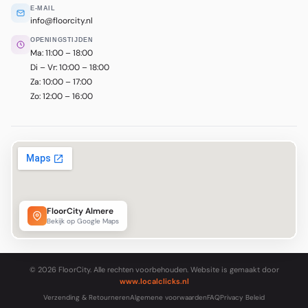
E-MAIL
info@floorcity.nl
OPENINGSTIJDEN
Ma: 11:00 – 18:00
Di – Vr: 10:00 – 18:00
Za: 10:00 – 17:00
Zo: 12:00 – 16:00
FloorCity Almere
Bekijk op Google Maps
© 2026 FloorCity. Alle rechten voorbehouden. Website is gemaakt door
www.localclicks.nl
Verzending & Retourneren
Algemene voorwaarden
FAQ
Privacy Beleid