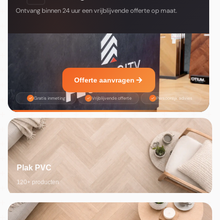
Ontvang binnen 24 uur een vrijblijvende offerte op maat.
Offerte aanvragen
Gratis inmeting
Vrijblijvende offerte
Persoonlijk advies
Plak PVC
120+ producten