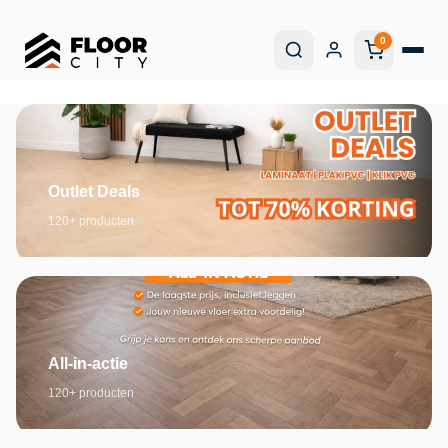
0
Outlet Deals
120+ producten
All-in-actie
120+ producten