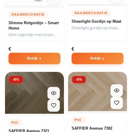
RAAMDECORATIE
RAAMDECORATIE
Sheerlight Gordijn op Maat
Slimme Rolgordijn – Smart
Sheerlight gordijn op maat
Home
met unieke lichtfiltering.
Slim rolgordijn met smart
Combineert...
home integratie. Bedien via...
€
€
Bekijk
Bekijk
-8%
-8%
PVC
PVC
SAFFIER Avenue 7302
SAFFIER Avenue 7321