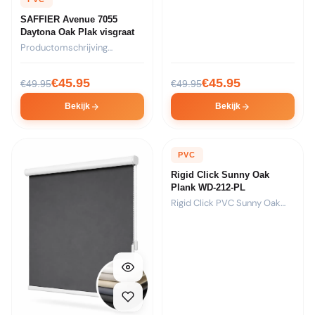
SAFFIER Avenue 7055
Daytona Oak Plak visgraat
Productomschrijving
Formaat: 44 stroken van
730x146x2,5mm per pak...
€
45.95
€
45.95
€
49.95
€
49.95
Bekijk
Bekijk
PVC
Rigid Click Sunny Oak
Plank WD-212-PL
Rigid Click PVC Sunny Oak
Plank met warm...