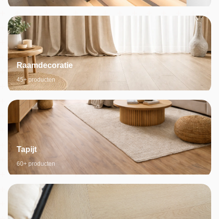
Raamdecoratie
45+ producten
Tapijt
60+ producten