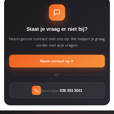
productspecificaties voor de details.
een product tijdelijk niet op voorraad is, zie
je dat op de productpagina. Je ontvangt na
je bestelling altijd een bevestiging met de
verwachte leverdatum.
Staat je vraag er niet bij?
Neem gerust contact met ons op. We helpen je graag
verder met al je vragen.
Neem contact op
OF
036 303 3041
Bel ons direct