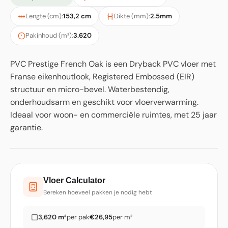
Lengte (cm):
153,2 cm
Dikte (mm):
2.5mm
Pakinhoud (m²):
3.620
PVC Prestige French Oak is een Dryback PVC vloer met
Franse eikenhoutlook, Registered Embossed (EIR)
structuur en micro-bevel. Waterbestendig,
onderhoudsarm en geschikt voor vloerverwarming.
Ideaal voor woon- en commerciële ruimtes, met 25 jaar
garantie.
Vloer Calculator
Bereken hoeveel pakken je nodig hebt
3,620 m²
per pak
€26,95
per m²