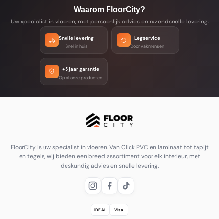
Waarom FloorCity?
Uw specialist in vloeren, met persoonlijk advies en razendsnelle levering.
Snelle levering
Legservice
Snel in huis
Door vakmensen
+5 jaar garantie
Op al onze producten
FloorCity is uw specialist in vloeren. Van Click PVC en laminaat tot tapijt
en tegels, wij bieden een breed assortiment voor elk interieur, met
deskundig advies en snelle levering.
iDEAL
Visa