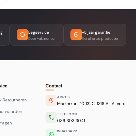
ng
Legservice
+5 jaar garantie
Door vakmensen
Op al onze producten
vice
Contact
ADRES
& Retourneren
Markerkant 10 132C, 1316 AL Almere
oorwaarden
TELEFOON
036 303 3041
vragen
WHATSAPP