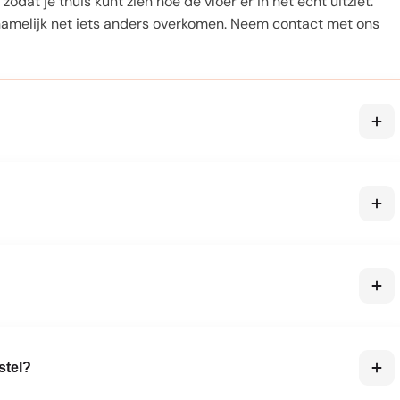
zodat je thuis kunt zien hoe de vloer er in het echt uitziet.
amelijk net iets anders overkomen. Neem contact met ons
 is voor vloerverwarming. De meeste van onze PVC en
iken. Let wel op de maximale oppervlaktetemperatuur die de
ie. De exacte garantieperiode vind je in de
al huishoudelijk gebruik en correcte installatie volgens de
oeren zijn geschikt voor badkamer, keuken en zelfs de
endig zijn, zijn ideaal voor de woonkamer, slaapkamer en hal.
stel?
.