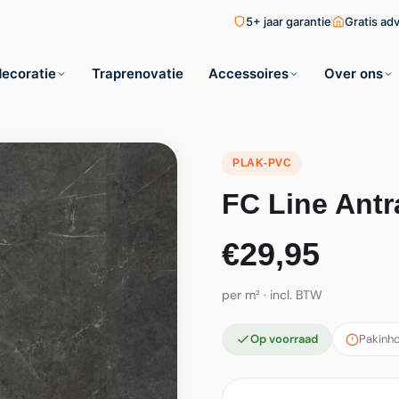
5+ jaar garantie
Gratis ad
ecoratie
Traprenovatie
Accessoires
Over ons
PLAK-PVC
FC Line Antr
€29,95
per m² · incl. BTW
Op voorraad
Pakinho