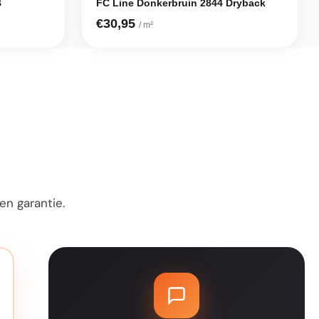
B
FC Line Donkerbruin 2844 Dryback
€30,95
/ m²
n garantie.