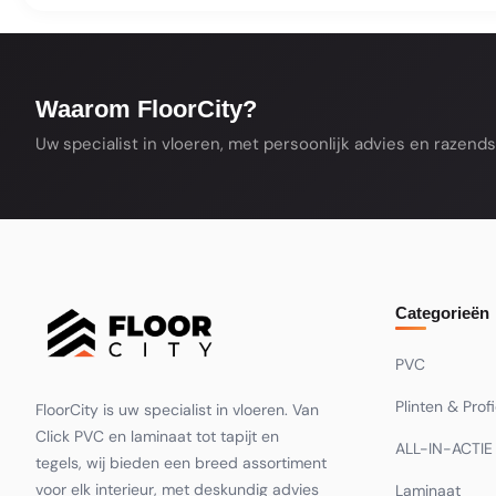
De meeste producten uit ons assortiment lever
niet op voorraad is, zie je dat op de productpa
de verwachte leverdatum.
Waarom FloorCity?
Uw specialist in vloeren, met persoonlijk advies en razendsn
Categorieën
PVC
Plinten & Prof
FloorCity is uw specialist in vloeren. Van
Click PVC en laminaat tot tapijt en
ALL-IN-ACTIE
tegels, wij bieden een breed assortiment
voor elk interieur, met deskundig advies
Laminaat