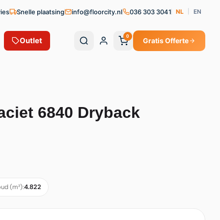
vies
Snelle plaatsing
info@floorcity.nl
036 303 3041
NL
|
EN
0
Outlet
Gratis Offerte
aciet 6840 Dryback
ud (m²):
4.822