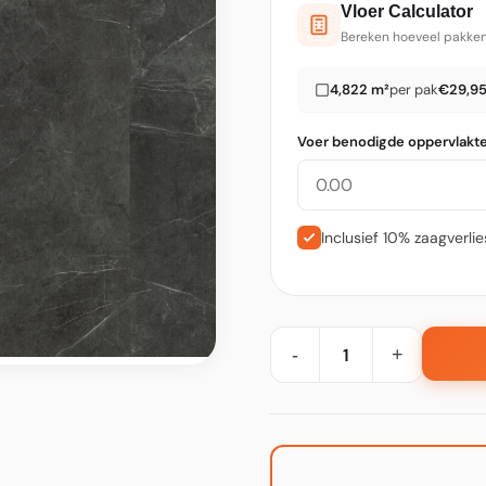
Vloer Calculator
Bereken hoeveel pakken
4,822 m²
per pak
€29,9
Voer benodigde oppervlakte 
Inclusief 10% zaagverli
-
+