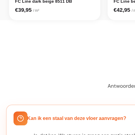
FC Line dark beige 8511 DB
FC Line b
€39,95
€42,95
/ m²
/ 
Antwoorden
Kan ik een staal van deze vloer aanvragen?