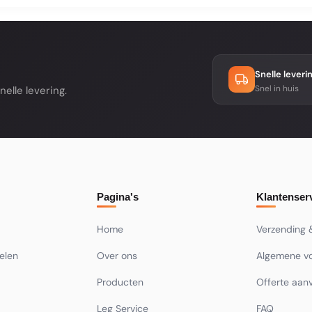
en we binnen 2 tot 5 werkdagen. Als een product tijdelijk
gina. Je ontvangt na je bestelling altijd een bevestiging met
Snelle leveri
Snel in huis
elle levering.
Pagina's
Klantenser
Home
Verzending 
ielen
Over ons
Algemene v
Producten
Offerte aan
Leg Service
FAQ