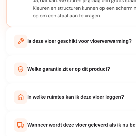
Ja, dat kan. We sturen je graag een gratis staal 
Kleuren en structuren kunnen op een scherm n
op om een staal aan te vragen.
Is deze vloer geschikt voor vloerverwarming?
Bij elk product staat vermeld of het geschikt
laminaatvloeren zijn hier prima voor te gebru
Welke garantie zit er op dit product?
fabrikant adviseert.
Elk product wordt geleverd met fabrieksgarant
productspecificaties op deze pagina. Bij norma
In welke ruimtes kan ik deze vloer leggen?
handleiding is je vloer jarenlang beschermd.
Dat verschilt per product. Waterbestendige vl
wasruimte. Vloeren die niet volledig waterbest
Wanneer wordt deze vloer geleverd als ik nu be
Check de productspecificaties voor de details