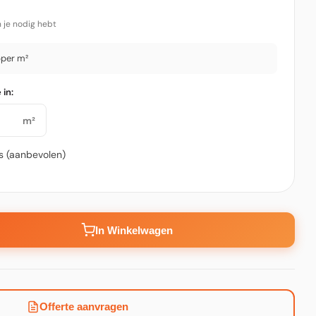
 je nodig hebt
5
per m²
in:
m²
es (aanbevolen)
In Winkelwagen
Offerte aanvragen