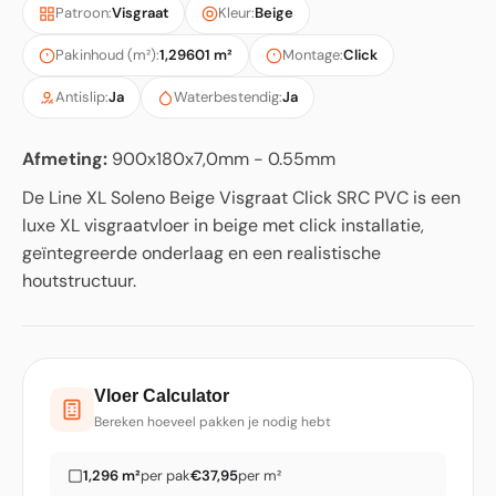
Patroon:
Visgraat
Kleur:
Beige
Pakinhoud (m²):
1,29601 m²
Montage:
Click
Antislip:
Ja
Waterbestendig:
Ja
Afmeting:
900x180x7,0mm - 0.55mm
De Line XL Soleno Beige Visgraat Click SRC PVC is een
luxe XL visgraatvloer in beige met click installatie,
geïntegreerde onderlaag en een realistische
houtstructuur.
Vloer Calculator
Bereken hoeveel pakken je nodig hebt
1,296 m²
per pak
€37,95
per m²