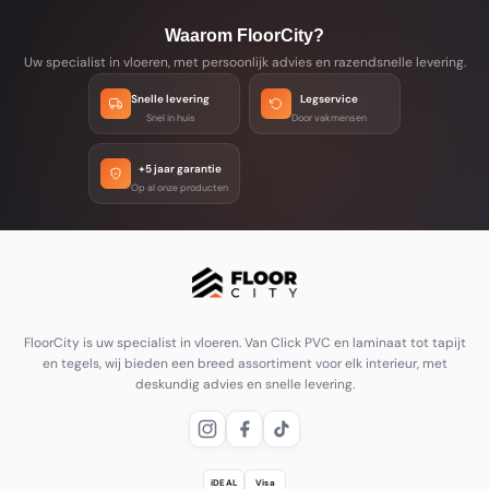
Waarom FloorCity?
Uw specialist in vloeren, met persoonlijk advies en razendsnelle levering.
Snelle levering
Legservice
Snel in huis
Door vakmensen
+5 jaar garantie
Op al onze producten
FloorCity is uw specialist in vloeren. Van Click PVC en laminaat tot tapijt
en tegels, wij bieden een breed assortiment voor elk interieur, met
deskundig advies en snelle levering.
iDEAL
Visa