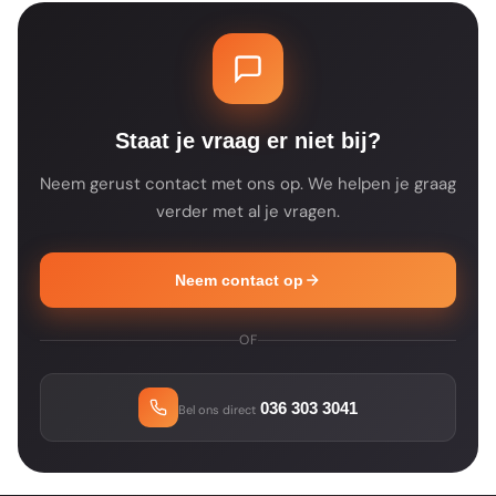
productspecificaties voor de details.
een product tijdelijk niet op voorraad is, zie
je dat op de productpagina. Je ontvangt na
je bestelling altijd een bevestiging met de
verwachte leverdatum.
Staat je vraag er niet bij?
Neem gerust contact met ons op. We helpen je graag
verder met al je vragen.
Neem contact op
OF
036 303 3041
Bel ons direct