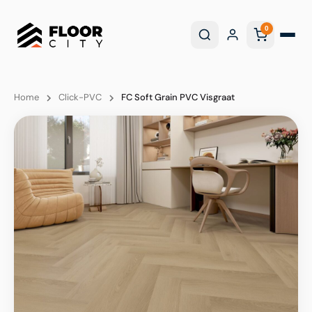
0
Home
Click-PVC
FC Soft Grain PVC Visgraat