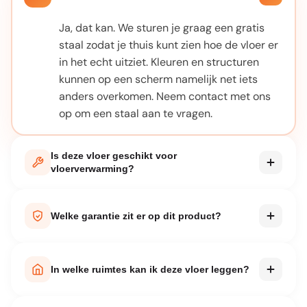
Ja, dat kan. We sturen je graag een gratis
staal zodat je thuis kunt zien hoe de vloer er
in het echt uitziet. Kleuren en structuren
kunnen op een scherm namelijk net iets
anders overkomen. Neem contact met ons
op om een staal aan te vragen.
Is deze vloer geschikt voor
vloerverwarming?
Bij elk product staat vermeld of het geschikt
is voor vloerverwarming. De meeste van
Welke garantie zit er op dit product?
onze PVC en laminaatvloeren zijn hier prima
voor te gebruiken. Let wel op de maximale
Elk product wordt geleverd met
oppervlaktetemperatuur die de fabrikant
fabrieksgarantie. De exacte garantieperiode
In welke ruimtes kan ik deze vloer leggen?
adviseert.
vind je in de productspecificaties op deze
pagina. Bij normaal huishoudelijk gebruik en
Dat verschilt per product. Waterbestendige