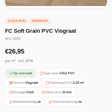
CLICK-PVC
VISGRAAT
FC Soft Grain PVC Visgraat
SKU: 9250
€26,95
per m² · incl. BTW
Op voorraad
Type vloer:
Click PVC
Patroon:
Visgraat
Pakinhoud (m²):
2,25 m²
Montage:
Click
Dikte (mm):
6 mm
Waterbestendig:
Ja
Vloerverwarming:
Ja