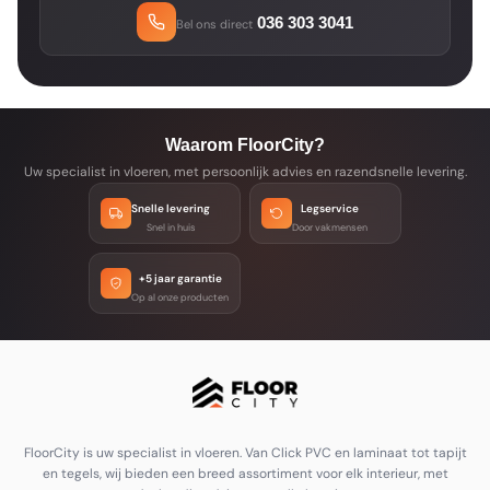
036 303 3041
Bel ons direct
Waarom FloorCity?
Uw specialist in vloeren, met persoonlijk advies en razendsnelle levering.
Snelle levering
Legservice
Snel in huis
Door vakmensen
+5 jaar garantie
Op al onze producten
FloorCity is uw specialist in vloeren. Van Click PVC en laminaat tot tapijt
en tegels, wij bieden een breed assortiment voor elk interieur, met