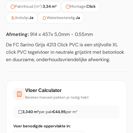
Pakinhoud (m²):
3,34 m²
Montage:
Click
Antislip:
Ja
Waterbestendig:
Ja
Afmeting:
914 x 457x 5,0mm - 0.55mm
De FC Sarino Grijs 4213 Click PVC is een stijlvolle XL
click PVC tegelvloer in neutrale grijstint met betonlook
en duurzame, onderhoudsvriendelijke afwerking.
Vloer Calculator
Bereken hoeveel pakken je nodig hebt
3,340 m²
per pak
€44,95
per m²
Voer benodigde oppervlakte in: