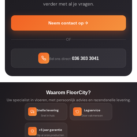
verder met al je vragen.
Neem contact op
OF
036 303 3041
Bel ons direct
Waarom FloorCity?
Uw specialist in vloeren, met persoonlijk advies en razendsnelle levering.
Snelle levering
Legservice
Snel in huis
Door vakmensen
+5 jaar garantie
Op al onze producten