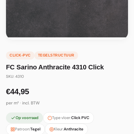
CLICK-PVC
TEGELSTRUCTUUR
FC Sarino Anthracite 4310 Click
SKU: 4310
€44,95
per m² · incl. BTW
Op voorraad
Type vloer:
Click PVC
Patroon:
Tegel
Kleur:
Anthracite