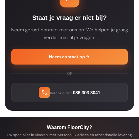
je bestelling altijd een bevestiging met de
verwachte leverdatum.
Staat je vraag er niet bij?
Neem gerust contact met ons op. We helpen je graag
verder met al je vragen.
Neem contact op
OF
036 303 3041
Bel ons direct
Waarom FloorCity?
Uw specialist in vloeren, met persoonlijk advies en razendsnelle levering.