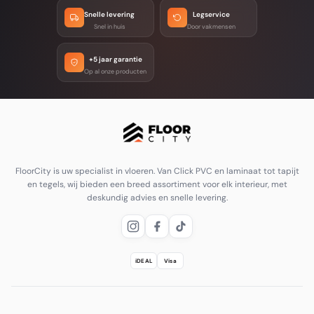
Snelle levering
Legservice
Snel in huis
Door vakmensen
+5 jaar garantie
Op al onze producten
FloorCity is uw specialist in vloeren. Van Click PVC en laminaat tot tapijt
en tegels, wij bieden een breed assortiment voor elk interieur, met
deskundig advies en snelle levering.
iDEAL
Visa