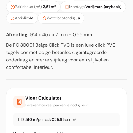
Pakinhoud (m²):
2,51 m²
Montage:
Verlijmen (dryback)
Antislip:
Ja
Waterbestendig:
Ja
Afmeting:
914 x 457 x 7 mm - 0.55 mm
De FC 30001 Beige Click PVC is een luxe click PVC
tegelvloer met beige betonlook, geïntegreerde
onderlaag en sterke slijtlaag voor een stijlvol en
comfortabel interieur.
Vloer Calculator
Bereken hoeveel pakken je nodig hebt
2,510 m²
per pak
€25,95
per m²