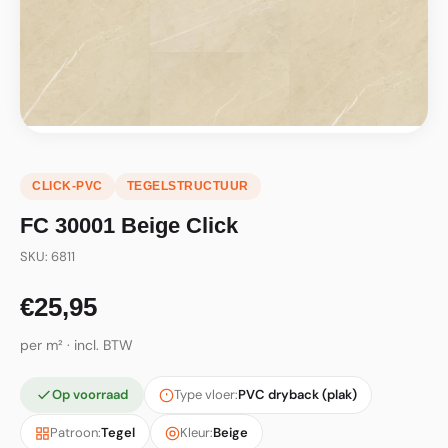
CLICK-PVC
TEGELSTRUCTUUR
FC 30001 Beige Click
SKU: 6811
€25,95
per m² · incl. BTW
Op voorraad
Type vloer:
PVC dryback (plak)
Patroon:
Tegel
Kleur:
Beige