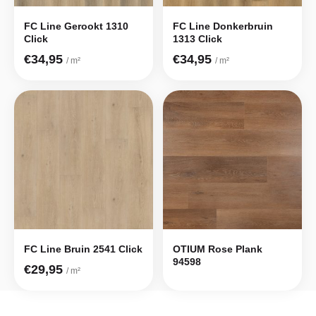
FC Line Gerookt 1310
FC Line Donkerbruin
Click
1313 Click
€34,95
€34,95
/ m²
/ m²
FC Line Bruin 2541 Click
OTIUM Rose Plank
94598
€29,95
/ m²