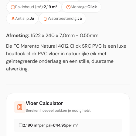
Pakinhoud (m²):
2,19 m²
Montage:
Click
Antislip:
Ja
Waterbestendig:
Ja
Afmeting:
1522 x 240 x 7,0mm - 0.55mm
De FC Marento Natural 4012 Click SRC PVC is een luxe
houtlook click PVC vloer in natuurlijke eik met
geïntegreerde onderlaag en een stille, duurzame
afwerking.
Vloer Calculator
Bereken hoeveel pakken je nodig hebt
2,190 m²
per pak
€44,95
per m²