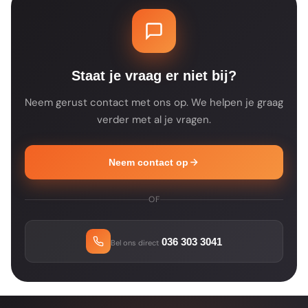
productspecificaties voor de details.
een product tijdelijk niet op voorraad is, zie
je dat op de productpagina. Je ontvangt na
je bestelling altijd een bevestiging met de
verwachte leverdatum.
Staat je vraag er niet bij?
Neem gerust contact met ons op. We helpen je graag
verder met al je vragen.
Neem contact op
OF
036 303 3041
Bel ons direct