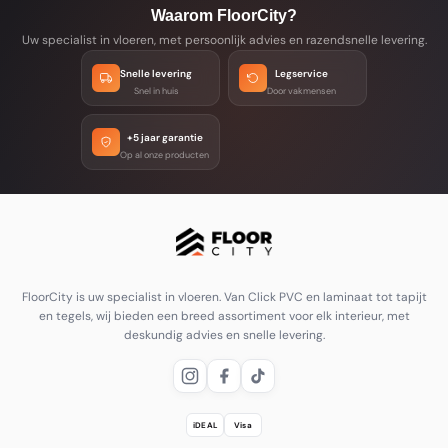
Waarom FloorCity?
Uw specialist in vloeren, met persoonlijk advies en razendsnelle levering.
Snelle levering
Legservice
Snel in huis
Door vakmensen
+5 jaar garantie
Op al onze producten
FloorCity is uw specialist in vloeren. Van Click PVC en laminaat tot tapijt
en tegels, wij bieden een breed assortiment voor elk interieur, met
deskundig advies en snelle levering.
iDEAL
Visa