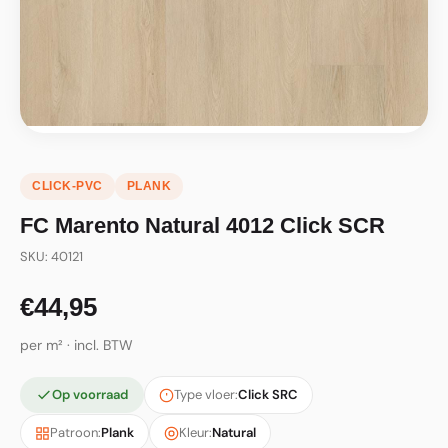
CLICK-PVC
PLANK
FC Marento Natural 4012 Click SCR
SKU: 40121
€44,95
per m² · incl. BTW
Op voorraad
Type vloer:
Click SRC
Patroon:
Plank
Kleur:
Natural